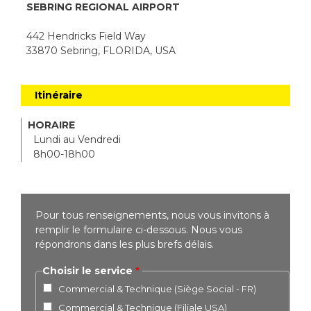
SEBRING REGIONAL AIRPORT
442 Hendricks Field Way
33870 Sebring, FLORIDA, USA
Itinéraire
HORAIRE
Lundi au Vendredi
8h00-18h00
Pour tous renseignements, nous vous invitons à
remplir le formulaire ci-dessous. Nous vous
répondrons dans les plus brefs délais.
Choisir le service
Commercial & Technique (Siège Social - FR)
Commercial & Technique (Filiale USA)