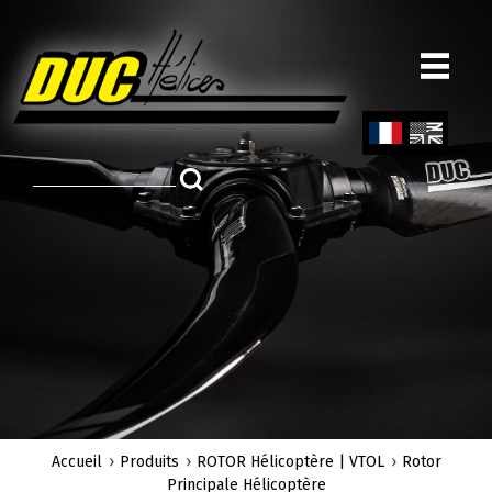
Aller
au
contenu
principal
Fren
Engl
ch
ish
Accueil
Produits
ROTOR Hélicoptère | VTOL
Rotor
Principale Hélicoptère