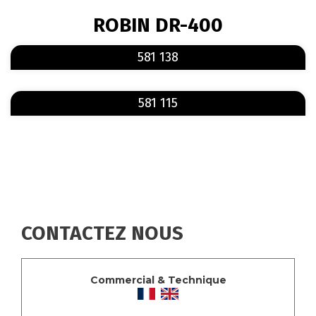
FIL
ROBIN DR-400
D'ARIANE
En savoir plus
sur 581 138
581 138
En savoir plus
sur 581 115
581 115
CONTACTEZ NOUS
Commercial & Technique