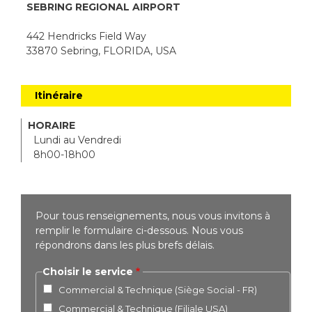
SEBRING REGIONAL AIRPORT
442 Hendricks Field Way
33870 Sebring, FLORIDA, USA
Itinéraire
HORAIRE
Lundi au Vendredi
8h00-18h00
Pour tous renseignements, nous vous invitons à
remplir le formulaire ci-dessous. Nous vous
répondrons dans les plus brefs délais.
Choisir le service
Commercial & Technique (Siège Social - FR)
Commercial & Technique (Filiale USA)