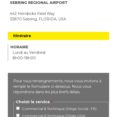
SEBRING REGIONAL AIRPORT
442 Hendricks Field Way
33870 Sebring, FLORIDA, USA
Itinéraire
HORAIRE
Lundi au Vendredi
8h00-18h00
Pour tous renseignements, nous vous invitons à
remplir le formulaire ci-dessous. Nous vous
répondrons dans les plus brefs délais.
Choisir le service
Commercial & Technique (Siège Social - FR)
Commercial & Technique (Filiale USA)