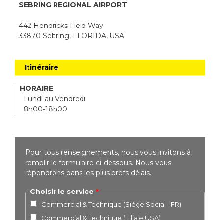
SEBRING REGIONAL AIRPORT
442 Hendricks Field Way
33870 Sebring, FLORIDA, USA
Itinéraire
HORAIRE
Lundi au Vendredi
8h00-18h00
Pour tous renseignements, nous vous invitons à
remplir le formulaire ci-dessous. Nous vous
répondrons dans les plus brefs délais.
Choisir le service
Commercial & Technique (Siège Social - FR)
Commercial & Technique (Filiale USA)