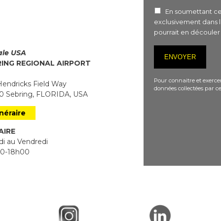
En soumettant ce 
exclusivement dans 
pourrait en découle
iale USA
RING REGIONAL AIRPORT
Pour connaitre et exercer
endricks Field Way
données collectées par ce
 Sebring, FLORIDA, USA
inéraire
AIRE
i au Vendredi
0-18h00