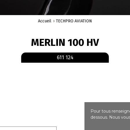
Accueil
TECHPRO AVIATION
MERLIN 100 HV
En savoir plus
sur 611 124
611 124
Pour tous renseigne
dessous. Nous vous 