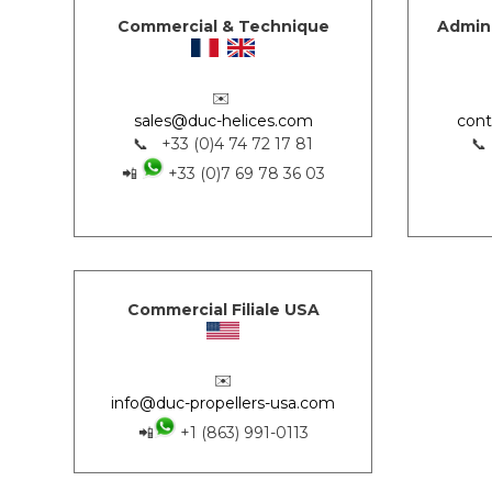
Commercial & Technique
Admini
✉️
sales@duc-helices.com
cont
📞 +33 (0)4 74 72 17 81
📞
📲
+33 (0)7 69 78 36 03
Commercial Filiale USA
✉️
info@duc-propellers-usa.com
📲
+1 (863) 991-0113