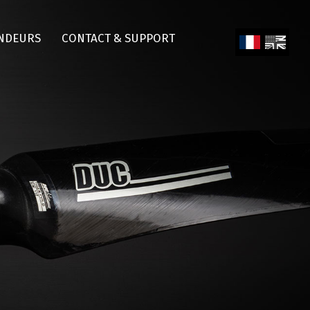
NDEURS
CONTACT & SUPPORT
Fren
Engl
ch
ish