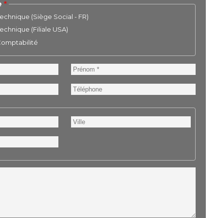
e
chnique (Siège Social - FR)
chnique (Filiale USA)
 Comptabilité
Prénom
Téléphone
Ville