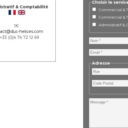
Choisir le servic
stratif & Comptabilité
Commercial & Te
Commercial & Te
Administratif &
✉️
act@duc-helices.com
 +33 (0)4 74 72 12 69
Nom
Email
Adresse
Rue
Code
Postal
Message