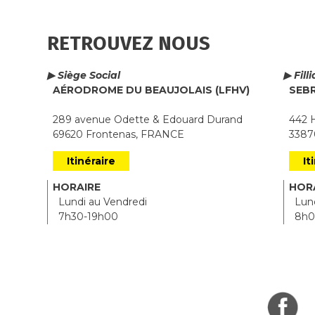
RETROUVEZ NOUS
▶ Siège Social
▶ Fill
AÉRODROME DU BEAUJOLAIS (LFHV)
SEB
289 avenue Odette & Edouard Durand
442 H
69620 Frontenas, FRANCE
33870
Itinéraire
It
HORAIRE
HOR
Lundi au Vendredi
Lund
7h30-19h00
8h0