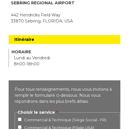
SEBRING REGIONAL AIRPORT
442 Hendricks Field Way
33870 Sebring, FLORIDA, USA
Itinéraire
HORAIRE
Lundi au Vendredi
8h00-18h00
Pour tous renseignements, nous vous invitons à
remplir le formulaire ci-dessous. Nous vous
répondrons dans les plus brefs délais.
Choisir le service
Commercial & Technique (Siège Social - FR)
Commercial & Technique (Filiale USA)