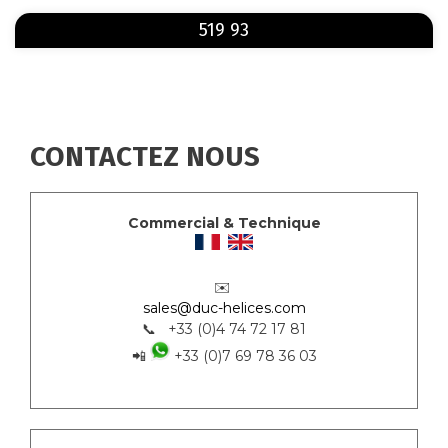
En savoir plus
sur 519 93
519 93
CONTACTEZ NOUS
Commercial & Technique
✉️
sales@duc-helices.com
📞 +33 (0)4 74 72 17 81
📲
+33 (0)7 69 78 36 03