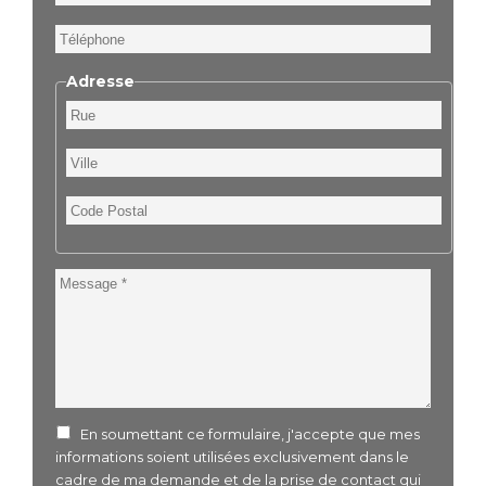
Téléphone
Adresse
Rue
Ville
Code
Postal
Message
En soumettant ce formulaire, j'accepte que mes
informations soient utilisées exclusivement dans le
cadre de ma demande et de la prise de contact qui