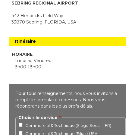
SEBRING REGIONAL AIRPORT
442 Hendricks Field Way
33870 Sebring, FLORIDA, USA
Itinéraire
HORAIRE
Lundi au Vendredi
8h00-18h00
Pour tous renseignements, nous vous invitons à
remplir le formulaire ci-dessous. Nous vous
répondrons dans les plus brefs délais.
Choisir le service
Commercial & Technique (Siège Social - FR)
Commercial & Technique (Filiale USA)