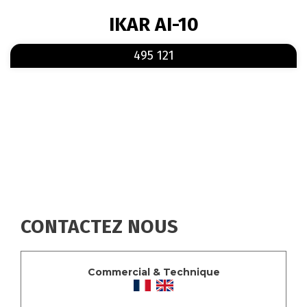
FIL
IKAR AI-10
D'ARIANE
En savoir plus
sur 495 121
495 121
CONTACTEZ NOUS
Commercial & Technique