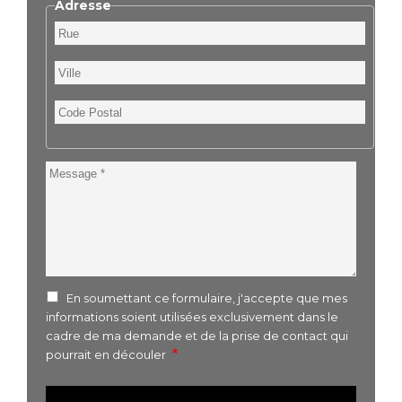
Adresse
Rue
Ville
Code
Postal
Message
En soumettant ce formulaire, j'accepte que mes
informations soient utilisées exclusivement dans le
cadre de ma demande et de la prise de contact qui
pourrait en découler