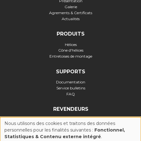
Présentation
Galerie
Agrements & Certificats
Actualités
PRODUITS
Hélices
Cône d'hélices
Entretoises de montage
SUPPORTS
Documentation
Service bulletins
FAQ
REVENDEURS
Nous utilisons des cookies et traitons des données
personnelles pour les finalités suivantes :
Fonctionnel,
UTILISATION
Statistiques & Contenu externe intégré
.
Politique de confidentialité
-
Politique Cookies (UE)
-
Conditions