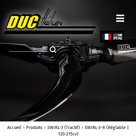
Aller
au
contenu
principal
Fren
Engl
ch
ish
Accueil
Produits
SWIRL-3 (Tractif)
SWIRL-3-R (Réglable |
120-215cv)