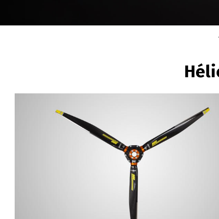
FIL
Héli
D'ARIANE
Image