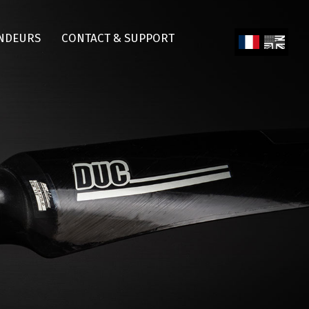
NDEURS
CONTACT & SUPPORT
Fren
Engl
ch
ish