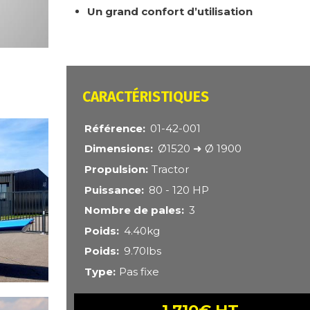
Un grand confort d’utilisation
CARACTÉRISTIQUES
Référence
01-42-001
Dimensions
Ø1520 ➜ Ø 1900
Propulsion
Tractor
Puissance
80 - 120 HP
Nombre de pales
3
Poids
4.40kg
Poids
9.70lbs
Type
Pas fixe
1 710€ HT