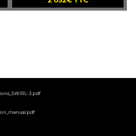
ions_SWIRL-3.pdf
ion_manual.pdf