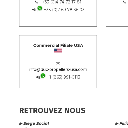
📞 +33 (0)4 74 72 17 81
📞
📲
+33 (0)7 69 78 36 03
Commercial Filiale USA
✉️
info@duc-propellers-usa.com
📲
+1 (863) 991-0113
RETROUVEZ NOUS
▶ Siège Social
▶ Fill