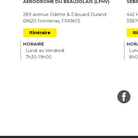
AÉRODROME DU BEAUJOLAIS (LFHV)
SEB
289 avenue Odette & Edouard Durand
442 H
69620 Frontenas, FRANCE
33870
Itinéraire
It
HORAIRE
HOR
Lundi au Vendredi
Lund
7h30-19h00
8h0