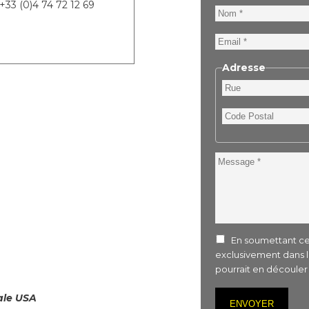
 +33 (0)4 74 72 12 69
Nom
Email
Adresse
Rue
Code
Postal
Message
En soumettant ce 
exclusivement dans 
pourrait en découle
iale USA