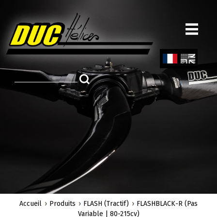
Aller
au
contenu
principal
Fren
Engl
ch
ish
Accueil
Produits
FLASH (Tractif)
FLASHBLACK-R (Pas
Variable | 80-215cv)