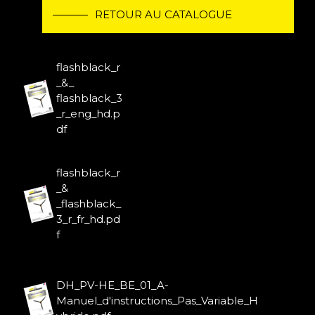
RETOUR AU CATALOGUE
flashblack_r
_&_
flashblack_3
_r_eng_hd.p
df
flashblack_r
_&
_flashblack_
3_r_fr_hd.pd
f
DH_PV-HE_BE_01_A-
Manuel_d'instructions_Pas_Variable_H