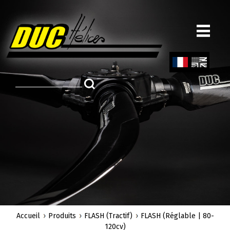
Aller
au
contenu
principal
Fren
Engl
ch
ish
Accueil
Produits
FLASH (Tractif)
FLASH (Réglable | 80-
120cv)