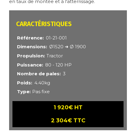
en taux de montée et à l'atterrissage.
CARACTÉRISTIQUES
Référence
01-21-001
Dimensions
Ø1520 ➜ Ø 1900
Propulsion
Tractor
Puissance
80 - 120 HP
Nombre de pales
3
Poids
4.40kg
Type
Pas fixe
1 920€ HT
2 304€ TTC