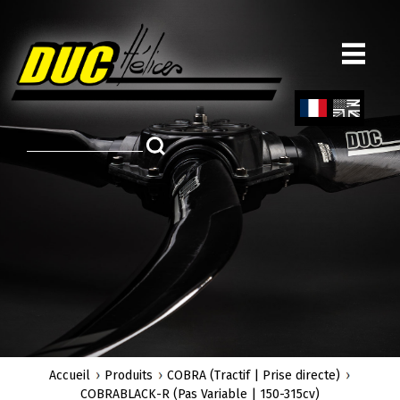
Aller
au
contenu
principal
Fren
Engl
ch
ish
Accueil
Produits
COBRA (Tractif | Prise directe)
COBRABLACK-R (Pas Variable | 150-315cv)