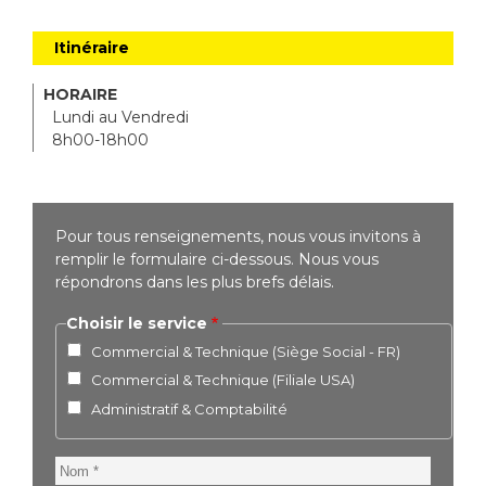
Itinéraire
HORAIRE
Lundi au Vendredi
8h00-18h00
Pour tous renseignements, nous vous invitons à
remplir le formulaire ci-dessous. Nous vous
répondrons dans les plus brefs délais.
Choisir le service
Commercial & Technique (Siège Social - FR)
Commercial & Technique (Filiale USA)
Administratif & Comptabilité
Nom