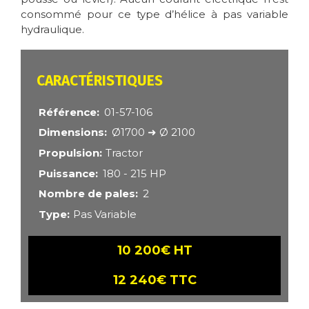
consommé pour ce type d’hélice à pas variable
hydraulique.
CARACTÉRISTIQUES
Référence
01-57-106
Dimensions
Ø1700 ➜ Ø 2100
Propulsion
Tractor
Puissance
180 - 215 HP
Nombre de pales
2
Type
Pas Variable
10 200€ HT
12 240€ TTC