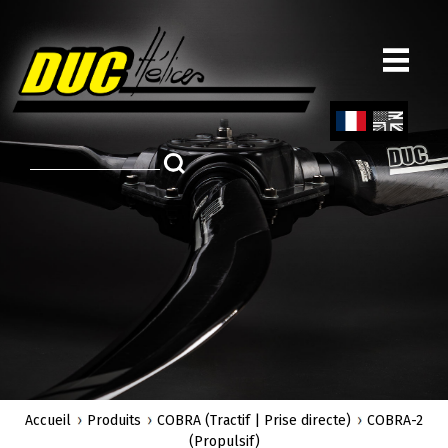
Aller
au
contenu
principal
Fren
Engl
ch
ish
Accueil
Produits
COBRA (Tractif | Prise directe)
COBRA-2
(Propulsif)