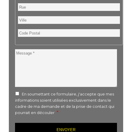
Rue
Ville
Code
Postal
Message
En soumettant ce formulaire, j'accepte que mes
informations soient utilisées exclusivement dans le
cadre de ma demande et de la prise de contact qui
pourrait en découler