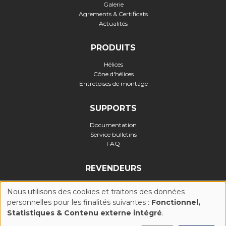
Galerie
Agrements & Certificats
Actualités
PRODUITS
Hélices
Cône d'hélices
Entretoises de montage
SUPPORTS
Documentation
Service bulletins
FAQ
REVENDEURS
Nous utilisons des cookies et traitons des données
personnelles pour les finalités suivantes :
Fonctionnel,
UTILISATION
Statistiques & Contenu externe intégré
.
Politique de confidentialité
-
Politique Cookies (UE)
-
Conditions
générales d'utilisation
-
Mentions légales
-
Réalisation :