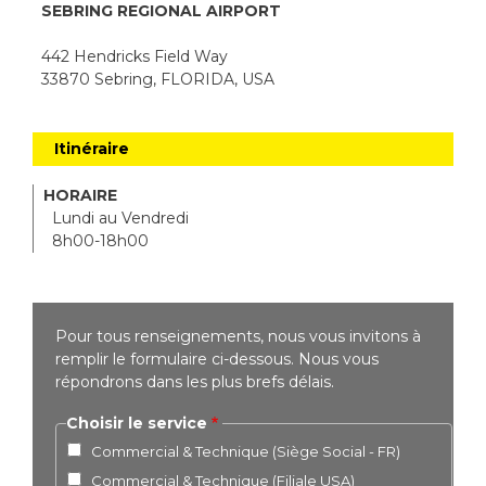
SEBRING REGIONAL AIRPORT
442 Hendricks Field Way
33870 Sebring, FLORIDA, USA
Itinéraire
HORAIRE
Lundi au Vendredi
8h00-18h00
Pour tous renseignements, nous vous invitons à
remplir le formulaire ci-dessous. Nous vous
répondrons dans les plus brefs délais.
Choisir le service
Commercial & Technique (Siège Social - FR)
Commercial & Technique (Filiale USA)