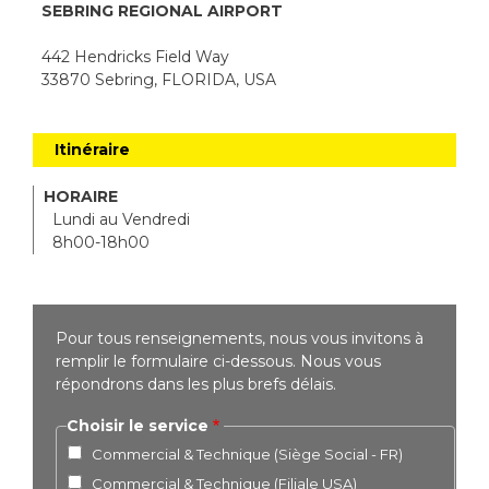
SEBRING REGIONAL AIRPORT
442 Hendricks Field Way
33870 Sebring, FLORIDA, USA
Itinéraire
HORAIRE
Lundi au Vendredi
8h00-18h00
Pour tous renseignements, nous vous invitons à
remplir le formulaire ci-dessous. Nous vous
répondrons dans les plus brefs délais.
Choisir le service
Commercial & Technique (Siège Social - FR)
Commercial & Technique (Filiale USA)