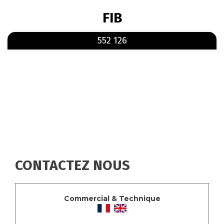
FIL
FIB
D'ARIANE
En savoir plus
sur 552 126
552 126
CONTACTEZ NOUS
Commercial & Technique