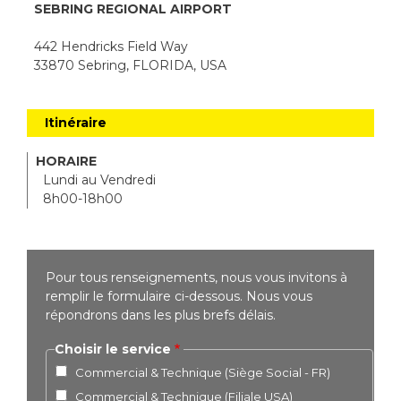
SEBRING REGIONAL AIRPORT
442 Hendricks Field Way
33870 Sebring, FLORIDA, USA
Itinéraire
HORAIRE
Lundi au Vendredi
8h00-18h00
Pour tous renseignements, nous vous invitons à
remplir le formulaire ci-dessous. Nous vous
répondrons dans les plus brefs délais.
Choisir le service
Commercial & Technique (Siège Social - FR)
Commercial & Technique (Filiale USA)