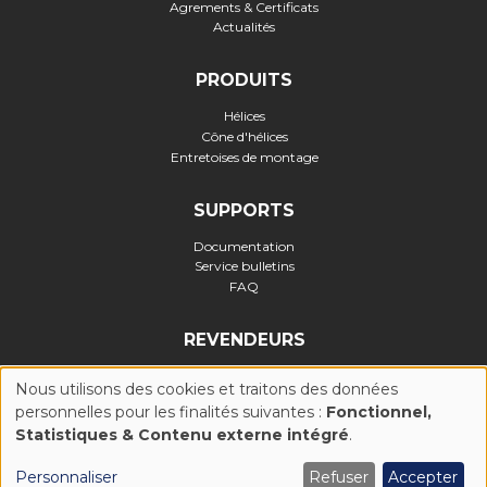
Agrements & Certificats
Actualités
PRODUITS
Hélices
Cône d'hélices
Entretoises de montage
SUPPORTS
Documentation
Service bulletins
FAQ
REVENDEURS
Nous utilisons des cookies et traitons des données
personnelles pour les finalités suivantes :
Fonctionnel,
UTILISATION
Statistiques & Contenu externe intégré
.
Politique de confidentialité
-
Politique Cookies (UE)
-
Conditions
générales d'utilisation
-
Mentions légales
-
Réalisation :
DES
Personnaliser
Refuser
Accepter
Ascomedia