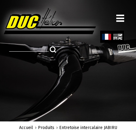
Aller
au
contenu
principal
Fren
Engl
ch
ish
Accueil
Produits
Entretoise intercalaire JABIRU