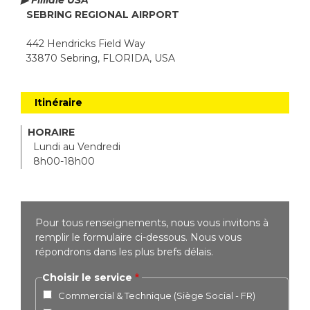
▶ Filliale USA
SEBRING REGIONAL AIRPORT
442 Hendricks Field Way
33870 Sebring, FLORIDA, USA
Itinéraire
HORAIRE
Lundi au Vendredi
8h00-18h00
Pour tous renseignements, nous vous invitons à
remplir le formulaire ci-dessous. Nous vous
répondrons dans les plus brefs délais.
Choisir le service
Commercial & Technique (Siège Social - FR)