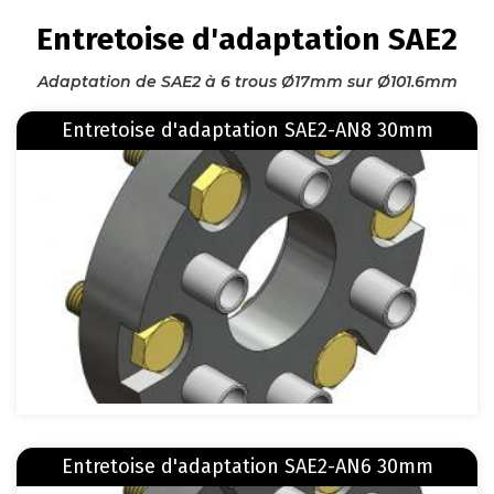
FIL
Entretoise d'adaptation SAE2
D'ARIANE
Adaptation de SAE2 à 6 trous Ø17mm sur Ø101.6mm
En savoir plus
sur Entretoise d'adaptation SAE2-AN8 30mm
Entretoise d'adaptation SAE2-AN8 30mm
Image
En savoir plus
sur Entretoise d'adaptation SAE2-AN6 30mm
Entretoise d'adaptation SAE2-AN6 30mm