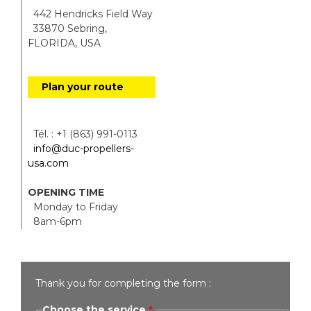
442 Hendricks Field Way
33870 Sebring,
FLORIDA, USA
Plan your route
Tél. : +1 (863) 991-0113
info@duc-propellers-
usa.com
OPENING TIME
Monday to Friday
8am-6pm
Thank you for completing the form :
Choose the service