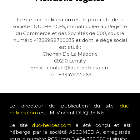
Le site
duc-helices.com
est la propriété de la
société DUC HELICES, immatriculée au Registre
du Commerce et des Sociétés de 000, sous le
numéro 41326988700035 et dont le siège social
est situé :
Chemin De La Madone
69210 Lentilly
Email : contact@duc-helices.com
Tél.: +33474721269
Le directeur de publication du site
duc-
helices.com
est : M. Vincent DUQUEINE
Le site
duc-helices.com
a été conçu et est
hébergé par la société ASCOMEDIA, enregistrée
sous le numéro RCS Lyon B 434 396 966 et située :