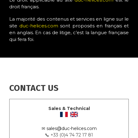
droit français.
La majorité des contenus et services en ligne sur le
site
duc-helices.com
sont proposés en français et
en anglais. En cas de litige, c’est la langue française
qui fera foi.
CONTACT US
Sales & Technical
✉
sales@duc-helices.com
📞 +33 (0)4 74 72 17 81