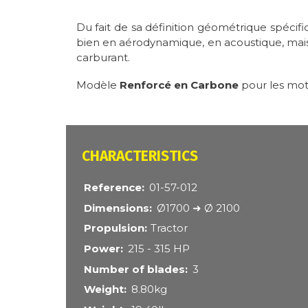
Du fait de sa définition géométrique spécif
bien en aérodynamique, en acoustique, mai
carburant.
Modèle
Renforcé en Carbone
pour les moto
CARACTÉRISTIQUES
Reference
01-57-012
Dimensions
Ø1700 ➜ Ø 2100
Propulsion
Tractor
Power
215 - 315 HP
Number of blades
3
Weight
8.80kg