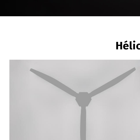
BREADCRUMB
Héli
Image