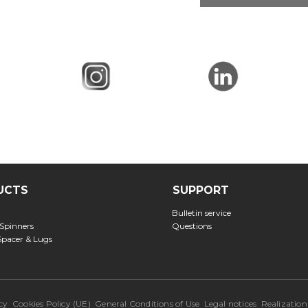
UCTS
SUPPORT
Bulletin service
 Spinners
Questions
Spacer & Lugs
cy
Cookies Policy (UE)
General Conditions of Use
Legal notices
Realization