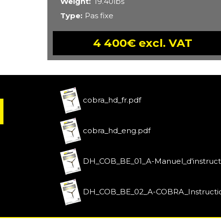
Weight
19.40lbs
Type
Pas fixe
4 400€ excl. VAT
cobra_hd_fr.pdf
cobra_hd_eng.pdf
DH_COB_BE_01_A-Manuel_d'instruc
DH_COB_BE_02_A-COBRA_Instructi