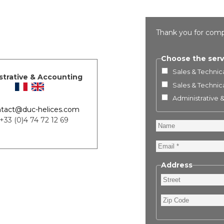
Thank you for comp
Choose the serv
Sales & Technica
strative & Accounting
Sales & Technica
Administrative 
tact@duc-helices.com
 +33 (0)4 74 72 12 69
Name
Email
Address
Street
Zip
Code