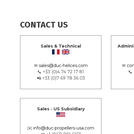
CONTACT US
Sales & Technical
Admini
✉
sales@duc-helices.com
✉
con
📞 +33 (0)4 74 72 17 81
📞
📲 +33 (0)7 69 78 36 03
Sales - US Subsidiary
✉️
info@duc-propellers-usa.com