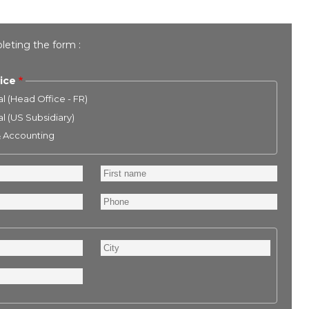
leting the form :
ice
l (Head Office - FR)
l (US Subsidiary)
& Accounting
First
name
Phone
City