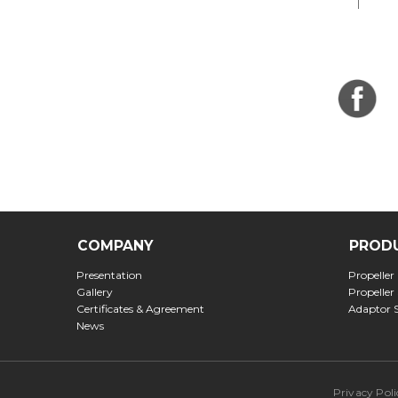
COMPANY
PROD
Presentation
Propeller
Gallery
Propeller
Certificates & Agreement
Adaptor 
News
Privacy Poli