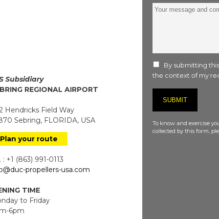
Your
message
and
comment
:
By submitting this
the context of my req
S Subsidiary
BRING REGIONAL AIRPORT
 Hendricks Field Way
70 Sebring, FLORIDA, USA
To know and exercise you
collected by this form, p
Plan your route
 : +1 (863) 991-0113
fo@duc-propellers-usa.com
NING TIME
day to Friday
m-6pm