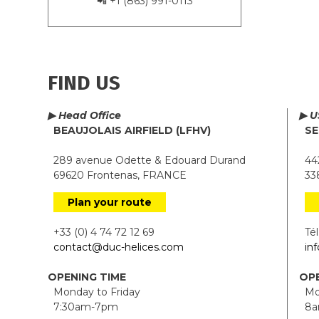
📲 +1 (863) 991-0113
FIND US
▶ Head Office
▶ U
BEAUJOLAIS AIRFIELD (LFHV)
SE
289 avenue Odette & Edouard Durand
442
69620 Frontenas, FRANCE
338
Plan your route
+33 (0) 4 74 72 12 69
Tél.
contact@duc-helices.com
in
OPENING TIME
OPE
Monday to Friday
Mon
7:30am-7pm
8a