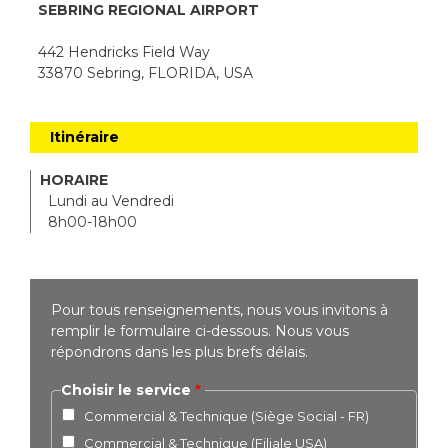
SEBRING REGIONAL AIRPORT
442 Hendricks Field Way
33870 Sebring, FLORIDA, USA
Itinéraire
HORAIRE
Lundi au Vendredi
8h00-18h00
Pour tous renseignements, nous vous invitons à
remplir le formulaire ci-dessous. Nous vous
répondrons dans les plus brefs délais.
Choisir le service
Commercial & Technique (Siège Social - FR)
Commercial & Technique (Filiale USA)