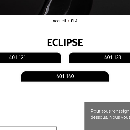
Accueil
ELA
ECLIPSE
En savoir plus
sur 401 121
401 121
401 133
En savoir plus
sur 401 140
401 140
Pour tous renseigne
dessous. Nous vous 