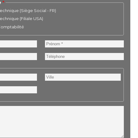
e
chnique (Siège Social - FR)
chnique (Filiale USA)
 Comptabilité
Prénom
Téléphone
Ville