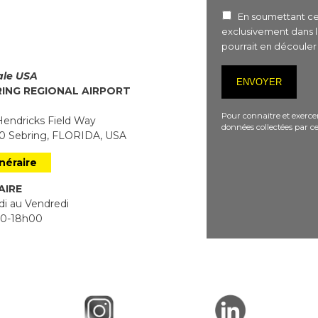
En soumettant ce 
exclusivement dans 
pourrait en découle
iale USA
RING REGIONAL AIRPORT
Pour connaitre et exercer
endricks Field Way
données collectées par ce
 Sebring, FLORIDA, USA
inéraire
AIRE
i au Vendredi
0-18h00