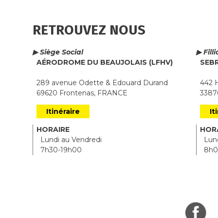
RETROUVEZ NOUS
▶ Siège Social
▶ Fill
AÉRODROME DU BEAUJOLAIS (LFHV)
SEB
289 avenue Odette & Edouard Durand
442 H
69620 Frontenas, FRANCE
33870
Itinéraire
It
HORAIRE
HOR
Lundi au Vendredi
Lund
7h30-19h00
8h0