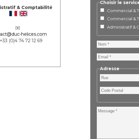
Choisir le servic
stratif & Comptabilité
Commercial & Te
Commercial & Te
Administratif &
✉️
act@duc-helices.com
 +33 (0)4 74 72 12 69
Nom
Email
Adresse
Rue
Code
Postal
Message