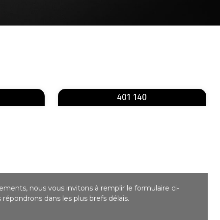
En savoir plus
En savoir plus
sur 401 133
sur 401 140
401 140
ments, nous vous invitons à remplir le formulaire ci-
répondrons dans les plus brefs délais.