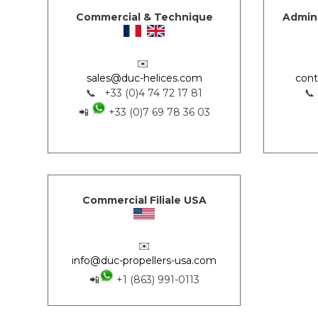
Commercial & Technique
Admini
✉️
sales@duc-helices.com
cont
📞 +33 (0)4 74 72 17 81
📞
📲
+33 (0)7 69 78 36 03
Commercial Filiale USA
✉️
info@duc-propellers-usa.com
📲
+1 (863) 991-0113