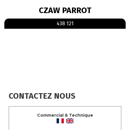
FIL
CZAW PARROT
D'ARIANE
En savoir plus
sur 438 121
438 121
CONTACTEZ NOUS
Commercial & Technique