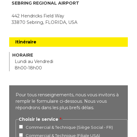
SEBRING REGIONAL AIRPORT
442 Hendricks Field Way
33870 Sebring, FLORIDA, USA
Itinéraire
HORAIRE
Lundi au Vendredi
8h00-18h00
Pour tous renseignements, nous vous invitons à
remplir le formulaire ci-dessous. Nous vous
répondrons dans les plus brefs délais.
Choisir le service
Commercial & Technique (Siège Social - FR)
Commercial & Technique (Filiale USA)