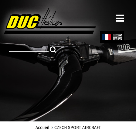
Aller
au
contenu
principal
Fren
Engl
ch
ish
Accueil
CZECH SPORT AIRCRAFT