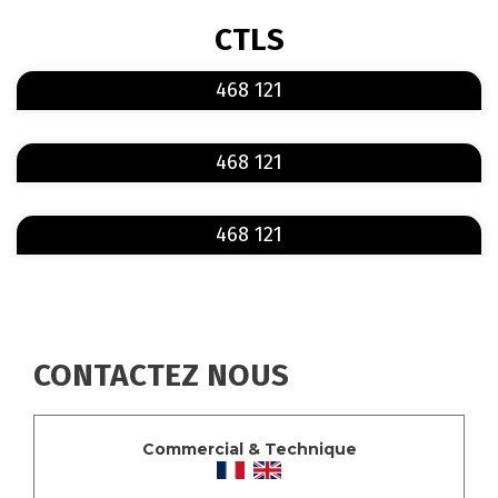
FIL
CTLS
D'ARIANE
En savoir plus
sur 468 121
468 121
En savoir plus
sur 468 121
468 121
En savoir plus
sur 468 121
468 121
CONTACTEZ NOUS
Commercial & Technique