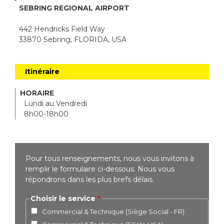
SEBRING REGIONAL AIRPORT
442 Hendricks Field Way
33870 Sebring, FLORIDA, USA
Itinéraire
HORAIRE
Lundi au Vendredi
8h00-18h00
Pour tous renseignements, nous vous invitons à
remplir le formulaire ci-dessous. Nous vous
répondrons dans les plus brefs délais.
Choisir le service
Commercial & Technique (Siège Social - FR)