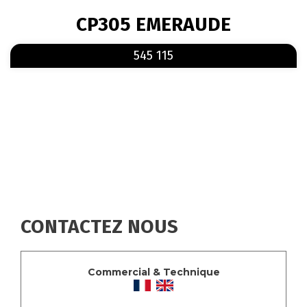
FIL
CP305 EMERAUDE
D'ARIANE
En savoir plus
sur 545 115
545 115
CONTACTEZ NOUS
Commercial & Technique