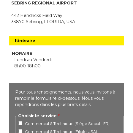
SEBRING REGIONAL AIRPORT
442 Hendricks Field Way
33870 Sebring, FLORIDA, USA
Itinéraire
HORAIRE
Lundi au Vendredi
8h00-18h00
Pour tous renseignements, nous vous invitons à
remplir le formulaire ci-dessous. Nous vous
répondrons dans les plus brefs délais.
Choisir le service
Commercial & Technique (Siège Social - FR)
Commercial & Technique (Filiale USA)