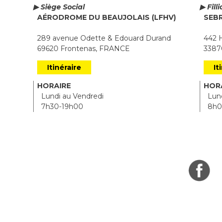
▶ Siège Social
▶ Fill
AÉRODROME DU BEAUJOLAIS (LFHV)
SEB
289 avenue Odette & Edouard Durand
442 H
69620 Frontenas, FRANCE
33870
Itinéraire
It
HORAIRE
HOR
Lundi au Vendredi
Lund
7h30-19h00
8h0