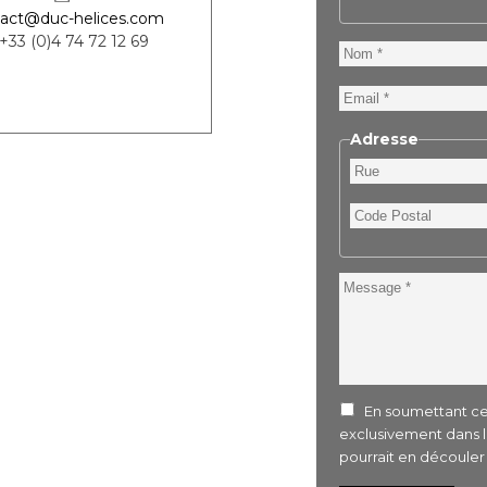
act@duc-helices.com
 +33 (0)4 74 72 12 69
Nom
Email
Adresse
Rue
Code
Postal
Message
En soumettant ce 
exclusivement dans 
pourrait en découle