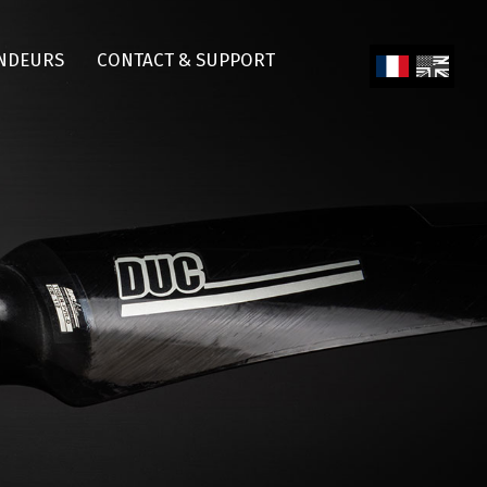
NDEURS
CONTACT & SUPPORT
Fren
Engl
ch
ish