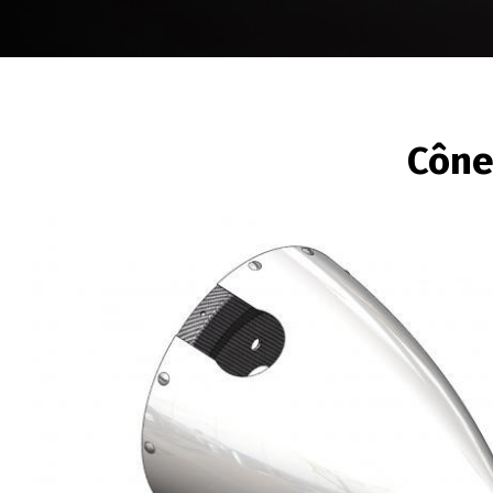
FIL
Cône
D'ARIANE
Image