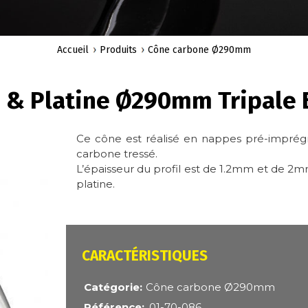
Accueil
Produits
Cône carbone Ø290mm
 & Platine Ø290mm Tripale 
Ce cône est réalisé en nappes pré-imprégn
carbone tressé.
L’épaisseur du profil est de 1.2mm et de 2mm 
platine.
CARACTÉRISTIQUES
Catégorie
Cône carbone Ø290mm
Référence
01-70-086