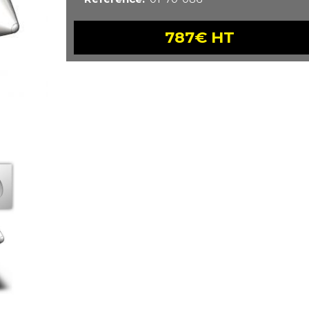
787€ HT