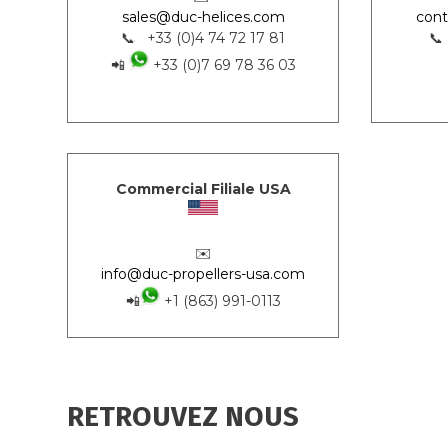
sales@duc-helices.com
cont
📞 +33 (0)4 74 72 17 81
📞
📲
+33 (0)7 69 78 36 03
Commercial Filiale USA
✉️
info@duc-propellers-usa.com
📲
+1 (863) 991-0113
RETROUVEZ NOUS