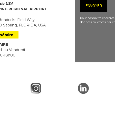
iale USA
RING REGIONAL AIRPORT
Pour connaitre et exercer
endricks Field Way
données collectées par ce
 Sebring, FLORIDA, USA
inéraire
AIRE
i au Vendredi
0-18h00