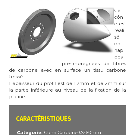
Image
Image
Ce
côn
e est
réali
sé
en
nap
pes
pré-imprégnées de fibres
de carbone avec en surface un tissu carbone
tressé.
L’épaisseur du profil est de 1.2mm et de 2mm sur
la partie inférieure au niveau de la fixation de la
platine.
CARACTÉRISTIQUES
Catégorie
Cone Carbone Ø260mm