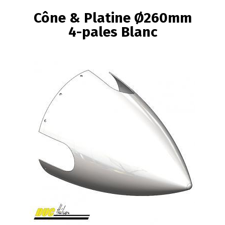
FIL
Cône & Platine Ø260mm
D'ARIANE
4-pales Blanc
Image