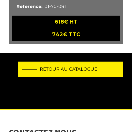
Référence
01-70-081
618€ HT
742€ TTC
RETOUR AU CATALOGUE