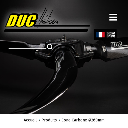
Aller
au
contenu
principal
Fren
Engl
ch
ish
Accueil
Produits
Cone Carbone Ø260mm