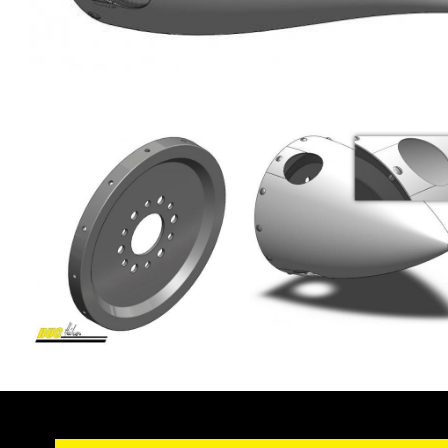
Image
Image