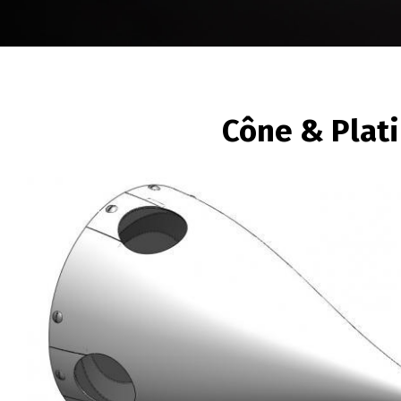
FIL
Cône & Plat
D'ARIANE
Image