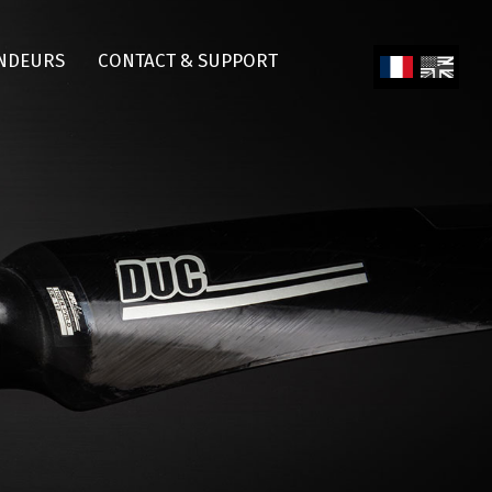
NDEURS
CONTACT & SUPPORT
Fren
Engl
ch
ish