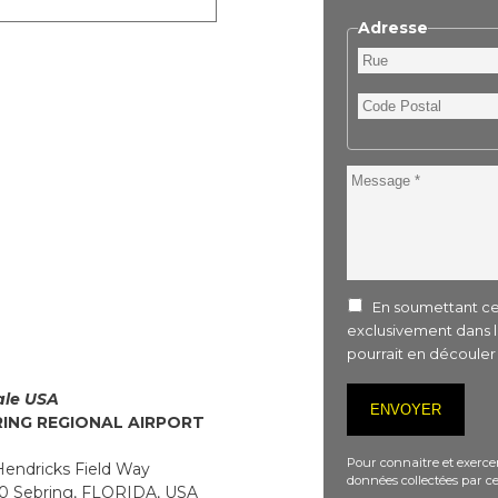
Adresse
Rue
Code
Postal
Message
En soumettant ce 
exclusivement dans 
pourrait en découle
iale USA
RING REGIONAL AIRPORT
Pour connaitre et exercer
endricks Field Way
données collectées par ce
 Sebring, FLORIDA, USA