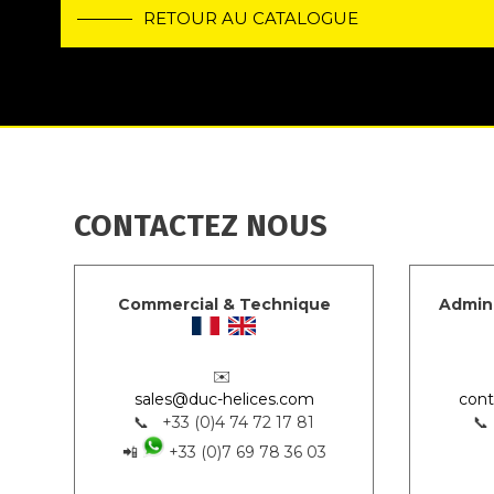
RETOUR AU CATALOGUE
CONTACTEZ NOUS
Commercial & Technique
Admini
✉️
sales@duc-helices.com
cont
📞 +33 (0)4 74 72 17 81
📞
📲
+33 (0)7 69 78 36 03