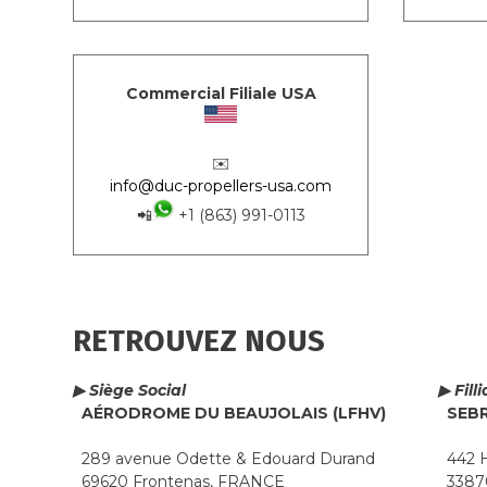
Commercial Filiale USA
✉️
info@duc-propellers-usa.com
📲
+1 (863) 991-0113
RETROUVEZ NOUS
▶ Siège Social
▶ Fill
AÉRODROME DU BEAUJOLAIS (LFHV)
SEB
289 avenue Odette & Edouard Durand
442 H
69620 Frontenas, FRANCE
33870