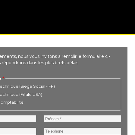
ments, nous vous invitons à remplir le formulaire ci-
répondrons dans les plus brefs délais.
e
chnique (Siège Social - FR)
chnique (Filiale USA)
 Comptabilité
Prénom
Téléphone