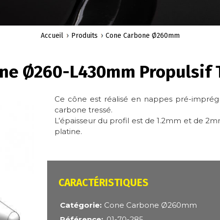
Accueil
Produits
Cone Carbone Ø260mm
ine Ø260-L430mm Propulsif T
Ce cône est réalisé en nappes pré-imprégn
carbone tressé.
L’épaisseur du profil est de 1.2mm et de 2mm 
platine.
CARACTÉRISTIQUES
Catégorie
Cone Carbone Ø260mm
Référence
01-70-285