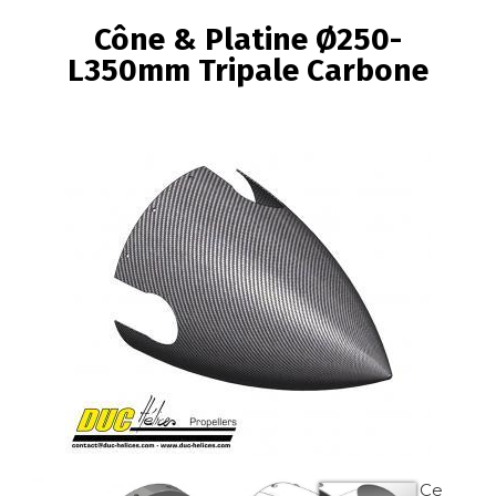
FIL
Cône & Platine Ø250-
D'ARIANE
L350mm Tripale Carbone
Image
Image
Image
Ce