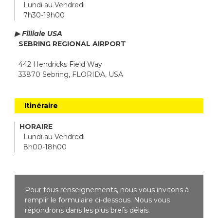
Lundi au Vendredi
7h30-19h00
▶ Filliale USA
SEBRING REGIONAL AIRPORT
442 Hendricks Field Way
33870 Sebring, FLORIDA, USA
Itinéraire
HORAIRE
Lundi au Vendredi
8h00-18h00
Pour tous renseignements, nous vous invitons à
remplir le formulaire ci-dessous. Nous vous
répondrons dans les plus brefs délais.