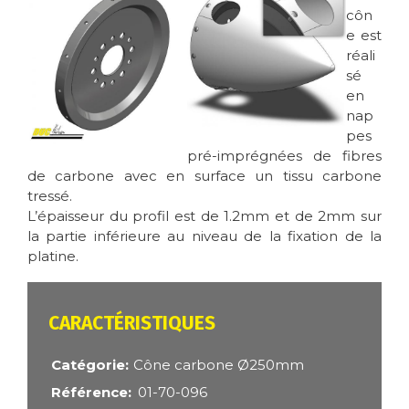
côn
e est
réali
sé
en
nap
pes
pré-imprégnées de fibres
de carbone avec en surface un tissu carbone
tressé.
L’épaisseur du profil est de 1.2mm et de 2mm sur
la partie inférieure au niveau de la fixation de la
platine.
CARACTÉRISTIQUES
Catégorie
Cône carbone Ø250mm
Référence
01-70-096