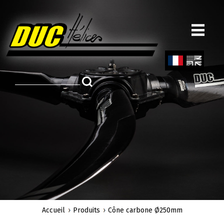
Aller
au
contenu
principal
Fren
Engl
ch
ish
Accueil
Produits
Cône carbone Ø250mm