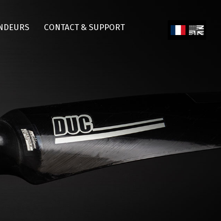
NDEURS
CONTACT & SUPPORT
Fren
Engl
ch
ish