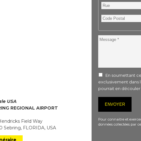
Rue
Code
Postal
Message
En soumettant ce 
exclusivement dans 
pourrait en découle
iale USA
RING REGIONAL AIRPORT
Pour connaitre et exercer
endricks Field Way
données collectées par ce
 Sebring, FLORIDA, USA
inéraire