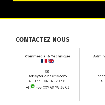
CONTACTEZ NOUS
Commercial & Technique
Admini
✉️
sales@duc-helices.com
cont
📞 +33 (0)4 74 72 17 81
📞
📲
+33 (0)7 69 78 36 03