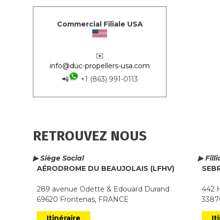
Commercial Filiale USA
✉️
info@duc-propellers-usa.com
📲
+1 (863) 991-0113
RETROUVEZ NOUS
▶ Siège Social
▶ Fill
AÉRODROME DU BEAUJOLAIS (LFHV)
SEB
289 avenue Odette & Edouard Durand
442 H
69620 Frontenas, FRANCE
33870
Itinéraire
It