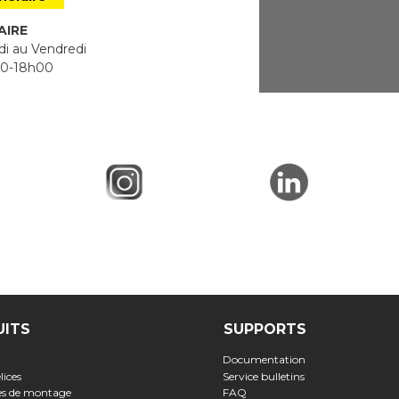
AIRE
i au Vendredi
0-18h00
UITS
SUPPORTS
Documentation
lices
Service bulletins
ses de montage
FAQ