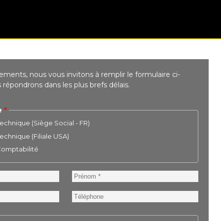
ments, nous vous invitons à remplir le formulaire ci-
répondrons dans les plus brefs délais.
e
chnique (Siège Social - FR)
chnique (Filiale USA)
 Comptabilité
Prénom
Téléphone