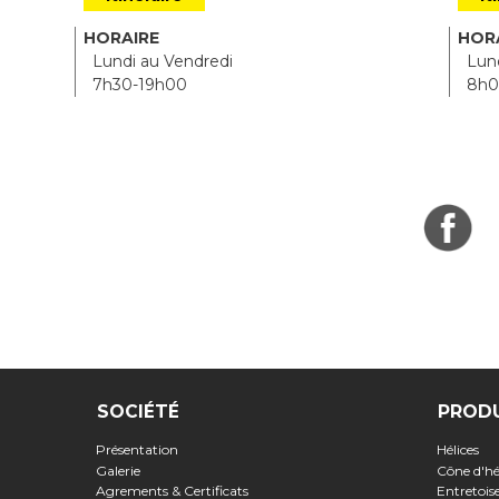
HORAIRE
HOR
Lundi au Vendredi
Lund
7h30-19h00
8h0
SOCIÉTÉ
PROD
Présentation
Hélices
Galerie
Cône d'hé
Agrements & Certificats
Entretoi