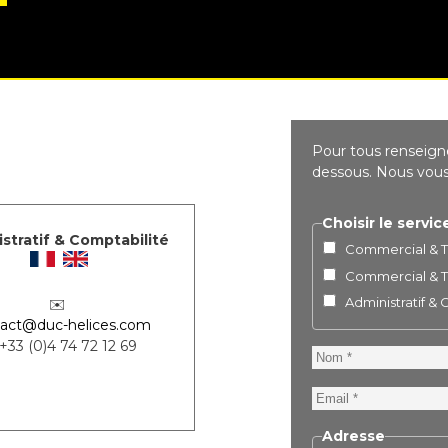
Pour tous renseigne
dessous. Nous vous 
Choisir le servic
stratif & Comptabilité
Commercial & Te
Commercial & Te
Administratif &
✉️
act@duc-helices.com
 +33 (0)4 74 72 12 69
Nom
Email
Adresse