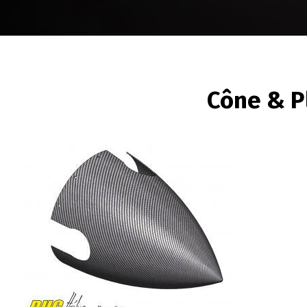
FIL
Cône & P
D'ARIANE
Image