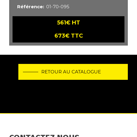
Référence
01-70-095
561€ HT
673€ TTC
RETOUR AU CATALOGUE