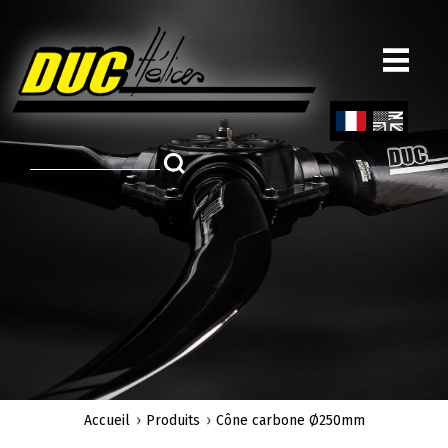
Aller
au
contenu
principal
Fren
Engl
ch
ish
Accueil
Produits
Cône carbone Ø250mm