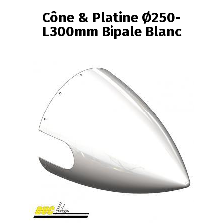
FIL
Cône & Platine Ø250-
D'ARIANE
L300mm Bipale Blanc
Image