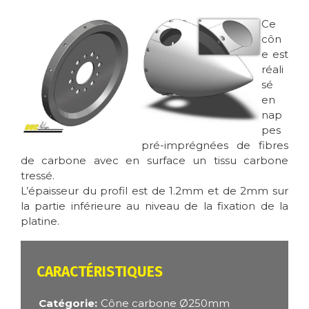
Image
Image
Ce
côn
e est
réali
sé
en
nap
pes
pré-imprégnées de fibres
de carbone avec en surface un tissu carbone
tressé.
L’épaisseur du profil est de 1.2mm et de 2mm sur
la partie inférieure au niveau de la fixation de la
platine.
CARACTÉRISTIQUES
Catégorie
Cône carbone Ø250mm