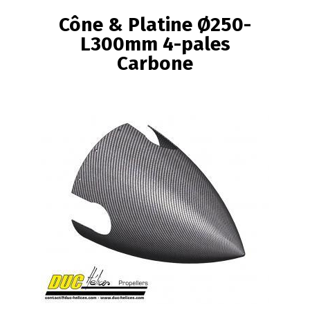
FIL
Cône & Platine Ø250-
D'ARIANE
L300mm 4-pales
Carbone
Image