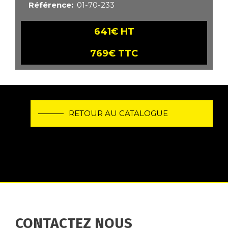
Référence
01-70-233
641€ HT
769€ TTC
RETOUR AU CATALOGUE
CONTACTEZ NOUS