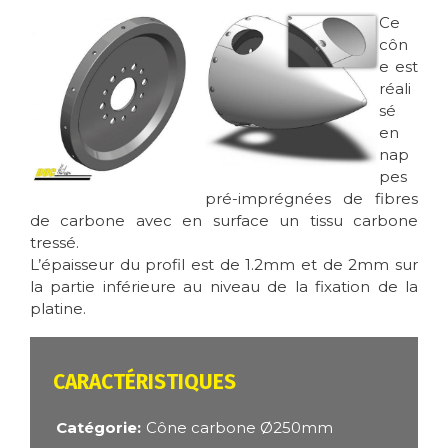
Image
Image
Ce
côn
e est
réali
sé
en
nap
pes
pré-imprégnées de fibres
de carbone avec en surface un tissu carbone
tressé.
L’épaisseur du profil est de 1.2mm et de 2mm sur
la partie inférieure au niveau de la fixation de la
platine.
CARACTÉRISTIQUES
Catégorie
Cône carbone Ø250mm