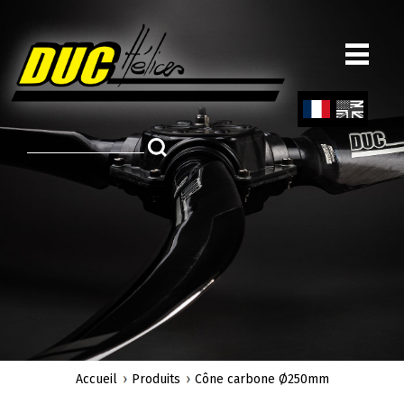
Aller
au
contenu
principal
Fren
Engl
ch
ish
Accueil
Produits
Cône carbone Ø250mm