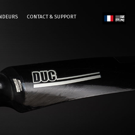
NDEURS
CONTACT & SUPPORT
Fren
Engl
ch
ish