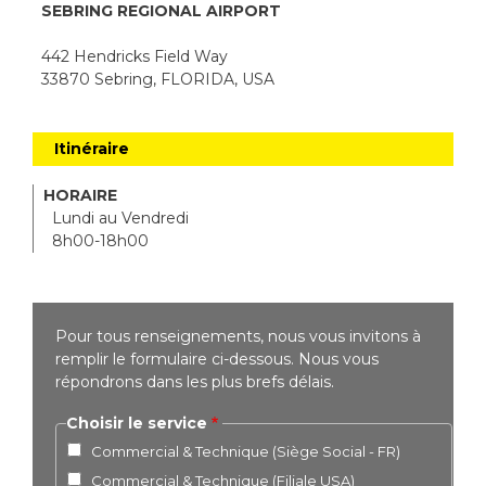
SEBRING REGIONAL AIRPORT
442 Hendricks Field Way
33870 Sebring, FLORIDA, USA
Itinéraire
HORAIRE
Lundi au Vendredi
8h00-18h00
Pour tous renseignements, nous vous invitons à
remplir le formulaire ci-dessous. Nous vous
répondrons dans les plus brefs délais.
Choisir le service
Commercial & Technique (Siège Social - FR)
Commercial & Technique (Filiale USA)