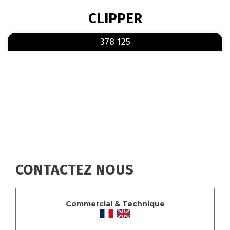
FIL
CLIPPER
D'ARIANE
En savoir plus
sur 378 125
378 125
CONTACTEZ NOUS
Commercial & Technique