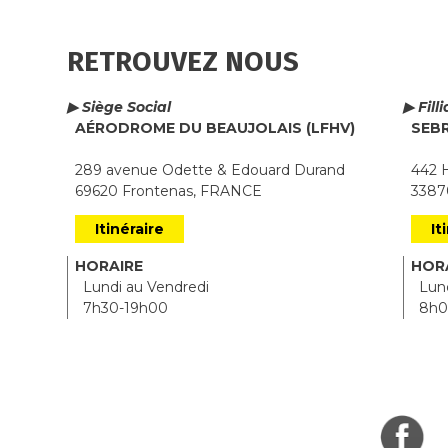
RETROUVEZ NOUS
▶ Siège Social
▶ Fill
AÉRODROME DU BEAUJOLAIS (LFHV)
SEB
289 avenue Odette & Edouard Durand
442 H
69620 Frontenas, FRANCE
33870
Itinéraire
It
HORAIRE
HOR
Lundi au Vendredi
Lund
7h30-19h00
8h0