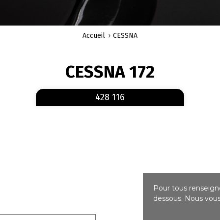
Accueil
CESSNA
CESSNA 172
En savoir plus
sur 428 116
428 116
Pour tous renseigne
dessous. Nous vous 