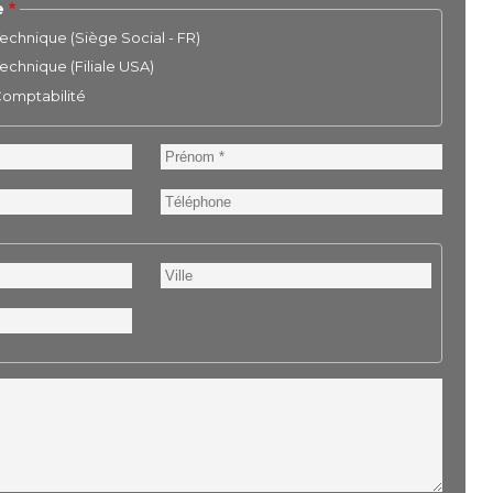
e
chnique (Siège Social - FR)
chnique (Filiale USA)
 Comptabilité
Prénom
Téléphone
Ville