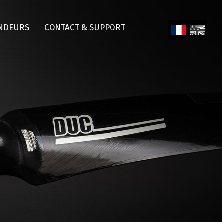
NDEURS
CONTACT & SUPPORT
Fren
Engl
ch
ish