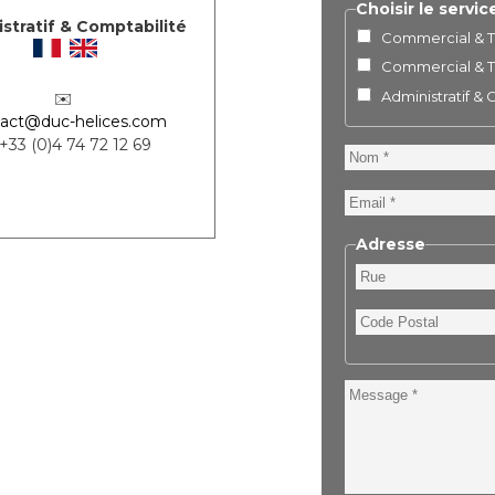
Choisir le servic
stratif & Comptabilité
Commercial & Te
Commercial & Te
Administratif &
✉️
act@duc-helices.com
 +33 (0)4 74 72 12 69
Nom
Email
Adresse
Rue
Code
Postal
Message