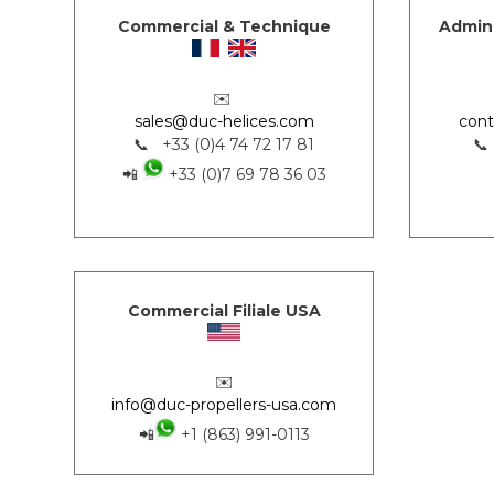
Commercial & Technique
Admini
✉️
sales@duc-helices.com
cont
📞 +33 (0)4 74 72 17 81
📞
📲
+33 (0)7 69 78 36 03
Commercial Filiale USA
✉️
info@duc-propellers-usa.com
📲
+1 (863) 991-0113