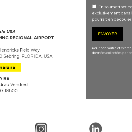
En soumettant ce 
exclusivement dans 
pourrait en découle
iale USA
RING REGIONAL AIRPORT
Pour connaitre et exercer
endricks Field Way
données collectées par ce
 Sebring, FLORIDA, USA
inéraire
AIRE
i au Vendredi
0-18h00