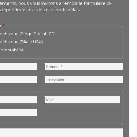
ments, nous vous invitons à remplir le formulaire ci-
répondrons dans les plus brefs délais.
e
chnique (Siège Social - FR)
chnique (Filiale USA)
 Comptabilité
Prénom
Téléphone
Ville