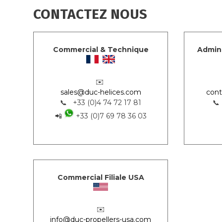
CONTACTEZ NOUS
Commercial & Technique
Admini
✉️
sales@duc-helices.com
cont
📞 +33 (0)4 74 72 17 81
📞
📲
+33 (0)7 69 78 36 03
Commercial Filiale USA
✉️
info@duc-propellers-usa.com