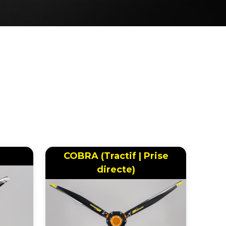
COBRA (Tractif | Prise
directe)