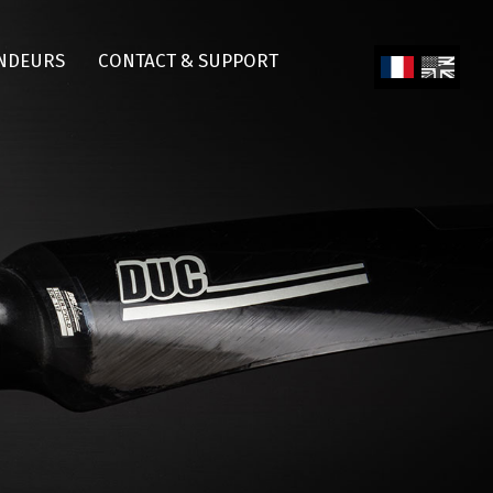
NDEURS
CONTACT & SUPPORT
Fren
Engl
ch
ish