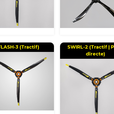
FLASH-3 (Tractif)
SWIRL-2 (Tractif | 
directe)