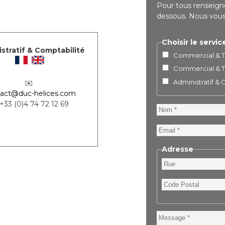
Pour tous renseigne
dessous. Nous vous 
Choisir le servic
stratif & Comptabilité
Commercial & Te
Commercial & Te
Administratif &
✉️
act@duc-helices.com
 +33 (0)4 74 72 12 69
Nom
Email
Adresse
Rue
Code
Postal
Message