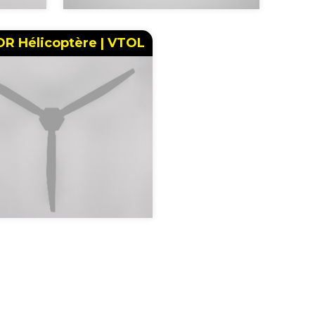
R Hélicoptère | VTOL