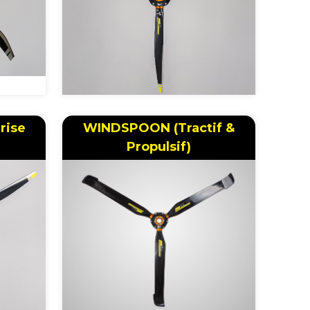
Prise
WINDSPOON (Tractif &
Propulsif)