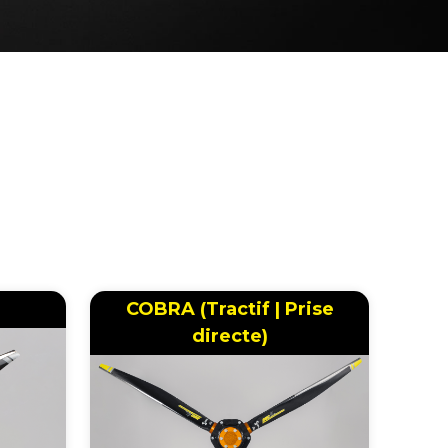
COBRA (Tractif | Prise
directe)