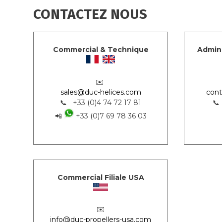
CONTACTEZ NOUS
Commercial & Technique
Admini
✉️
sales@duc-helices.com
cont
📞 +33 (0)4 74 72 17 81
📞
📲
+33 (0)7 69 78 36 03
Commercial Filiale USA
✉️
info@duc-propellers-usa.com