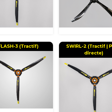
FLASH-3 (Tractif)
SWIRL-2 (Tractif | 
directe)