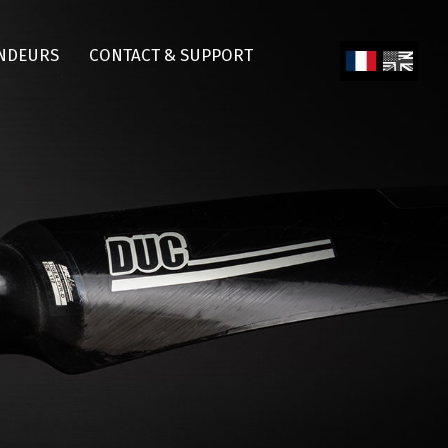
NDEURS
CONTACT & SUPPORT
Fren
Engl
ch
ish