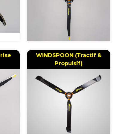
Prise
WINDSPOON (Tractif &
Propulsif)