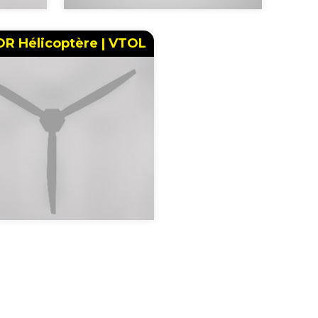
R Hélicoptère | VTOL