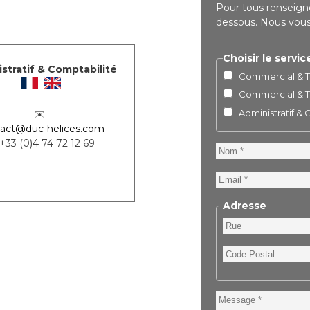
Pour tous renseigne
dessous. Nous vous 
Choisir le servic
stratif & Comptabilité
Commercial & Te
Commercial & Te
Administratif &
✉️
act@duc-helices.com
 +33 (0)4 74 72 12 69
Nom
Email
Adresse
Rue
Code
Postal
Message