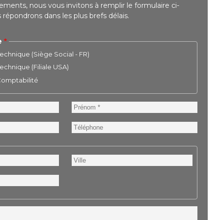
ments, nous vous invitons à remplir le formulaire ci-
répondrons dans les plus brefs délais.
e
chnique (Siège Social - FR)
chnique (Filiale USA)
 Comptabilité
Prénom
Téléphone
Ville