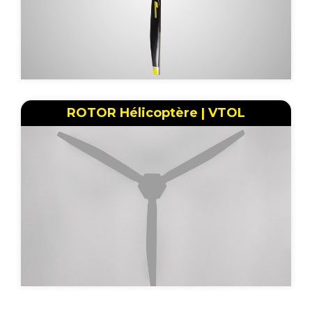
ROTOR Hélicoptère | VTOL