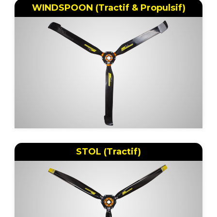
WINDSPOON (Tractif & Propulsif)
STOL (Tractif)