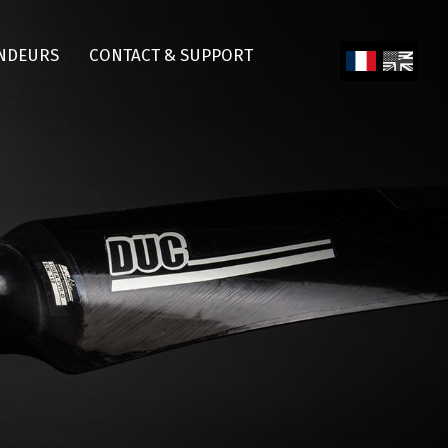
NDEURS
CONTACT & SUPPORT
Fren
Engl
ch
ish