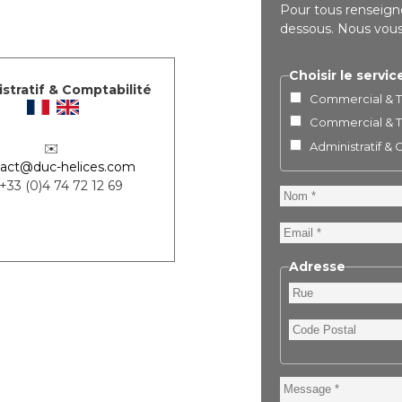
Pour tous renseigne
dessous. Nous vous 
Choisir le servic
stratif & Comptabilité
Commercial & Te
Commercial & Te
Administratif &
✉️
act@duc-helices.com
 +33 (0)4 74 72 12 69
Nom
Email
Adresse
Rue
Code
Postal
Message