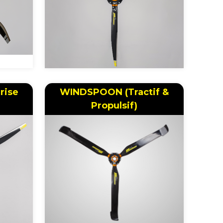
Prise
WINDSPOON (Tractif &
Propulsif)