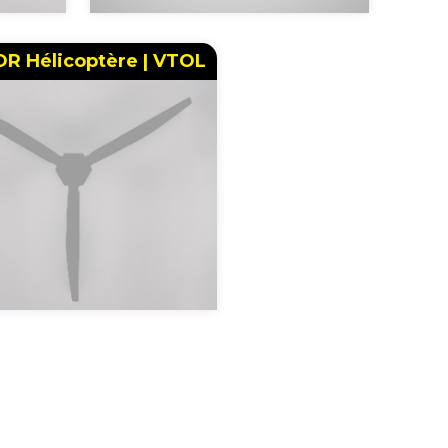
R Hélicoptère | VTOL