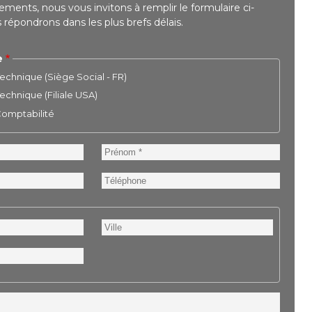
ments, nous vous invitons à remplir le formulaire ci-
répondrons dans les plus brefs délais.
e
chnique (Siège Social - FR)
chnique (Filiale USA)
 Comptabilité
Prénom
Téléphone
Ville