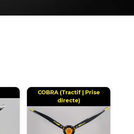
COBRA (Tractif | Prise
directe)