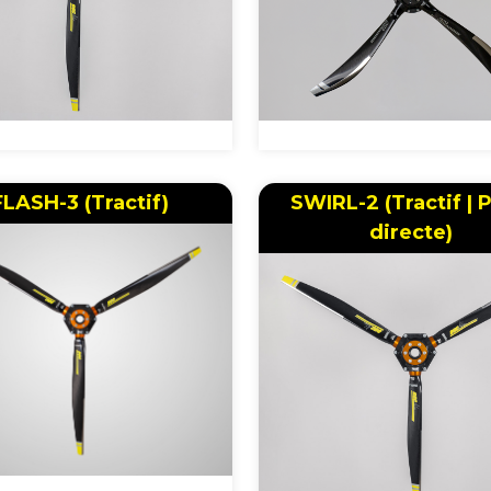
FLASH-3 (Tractif)
SWIRL-2 (Tractif | 
directe)