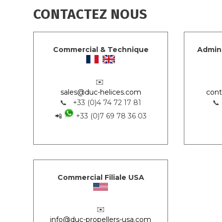
CONTACTEZ NOUS
Commercial & Technique
Admini
✉️
sales@duc-helices.com
cont
📞 +33 (0)4 74 72 17 81
📞
📲
+33 (0)7 69 78 36 03
Commercial Filiale USA
✉️
info@duc-propellers-usa.com