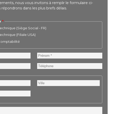
ments, nous vous invitons à remplir le formulaire ci-
répondrons dans les plus brefs délais.
e
chnique (Siège Social - FR)
chnique (Filiale USA)
 Comptabilité
Prénom
Téléphone
Ville