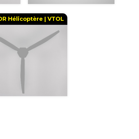
R Hélicoptère | VTOL