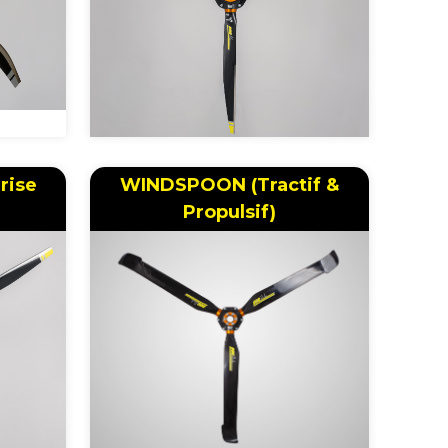
Prise
WINDSPOON (Tractif &
Propulsif)