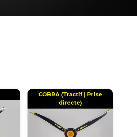
COBRA (Tractif | Prise
directe)