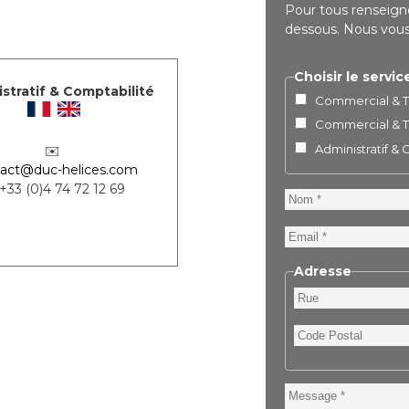
Pour tous renseigne
dessous. Nous vous 
Choisir le servic
stratif & Comptabilité
Commercial & Te
Commercial & Te
Administratif &
✉️
act@duc-helices.com
 +33 (0)4 74 72 12 69
Nom
Email
Adresse
Rue
Code
Postal
Message