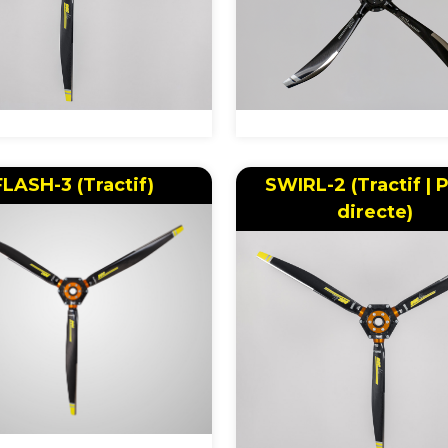
FLASH-3 (Tractif)
SWIRL-2 (Tractif | 
directe)