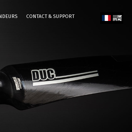
NDEURS
CONTACT & SUPPORT
Fren
Engl
ch
ish