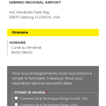
SEBRING REGIONAL AIRPORT
442 Hendricks Field Way
33870 Sebring, FLORIDA, USA
Itinéraire
HORAIRE
Lundi au Vendredi
8h00-18h00
Pour tous renseignements, nous vous invitons à
remplir le formulaire ci-dessous. Nous vous
répondrons dans les plus brefs délais.
Choisir le service
Commercial & Technique (Siège Social - FR)
Commercial & Technique (Filiale USA)