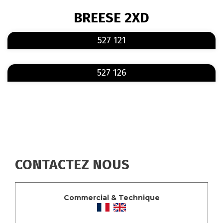
FIL
BREESE 2XD
D'ARIANE
En savoir plus
sur 527 121
527 121
En savoir plus
sur 527 126
527 126
CONTACTEZ NOUS
Commercial & Technique