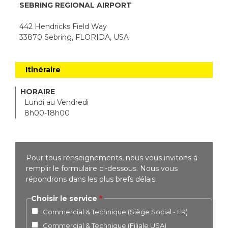
SEBRING REGIONAL AIRPORT
442 Hendricks Field Way
33870 Sebring, FLORIDA, USA
Itinéraire
HORAIRE
Lundi au Vendredi
8h00-18h00
Pour tous renseignements, nous vous invitons à
remplir le formulaire ci-dessous. Nous vous
répondrons dans les plus brefs délais.
Choisir le service
Commercial & Technique (Siège Social - FR)
Commercial & Technique (Filiale USA)