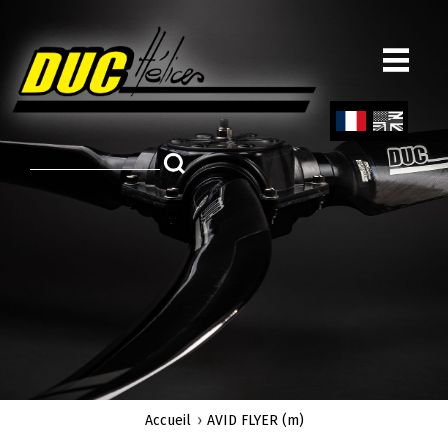
Aller
au
contenu
principal
Fren
Engl
ch
ish
Accueil
AVID FLYER (m)