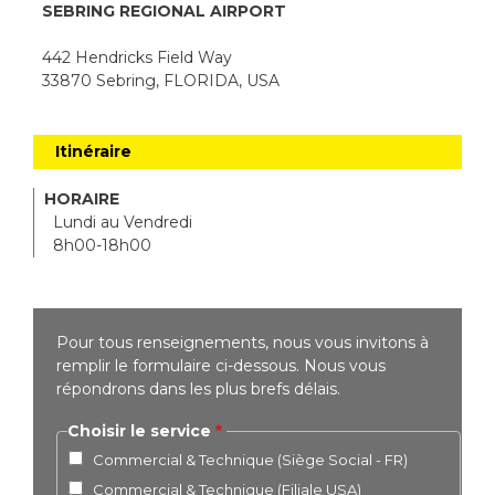
SEBRING REGIONAL AIRPORT
442 Hendricks Field Way
33870 Sebring, FLORIDA, USA
Itinéraire
HORAIRE
Lundi au Vendredi
8h00-18h00
Pour tous renseignements, nous vous invitons à
remplir le formulaire ci-dessous. Nous vous
répondrons dans les plus brefs délais.
Choisir le service
Commercial & Technique (Siège Social - FR)
Commercial & Technique (Filiale USA)