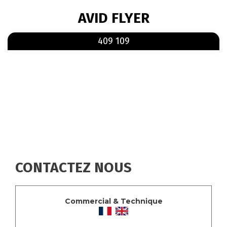
FIL
AVID FLYER
D'ARIANE
En savoir plus
sur 409 109
409 109
CONTACTEZ NOUS
Commercial & Technique