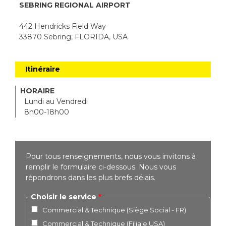
SEBRING REGIONAL AIRPORT
442 Hendricks Field Way
33870 Sebring, FLORIDA, USA
Itinéraire
HORAIRE
Lundi au Vendredi
8h00-18h00
Pour tous renseignements, nous vous invitons à
remplir le formulaire ci-dessous. Nous vous
répondrons dans les plus brefs délais.
Choisir le service
Commercial & Technique (Siège Social - FR)
Commercial & Technique (Filiale USA)