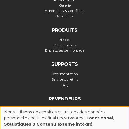
Galerie
Agrements & Certificats
Actualités
PRODUITS
Hélices
Cône d'hélices
Entretoises de montage
SUPPORTS
Documentation
Service bulletins
FAQ
REVENDEURS
Nous utilisons des cookies et traitons des données
personnelles pour les finalités suivantes :
Fonctionnel,
UTILISATION
Statistiques & Contenu externe intégré
.
Politique de confidentialité
-
Politique Cookies (UE)
-
Conditions