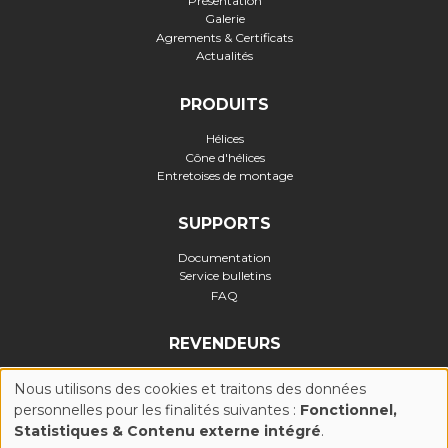
Galerie
Agrements & Certificats
Actualités
PRODUITS
Hélices
Cône d'hélices
Entretoises de montage
SUPPORTS
Documentation
Service bulletins
FAQ
REVENDEURS
Nous utilisons des cookies et traitons des données
personnelles pour les finalités suivantes :
Fonctionnel,
UTILISATION
Statistiques & Contenu externe intégré
.
Politique de confidentialité
-
Politique Cookies (UE)
-
Conditions