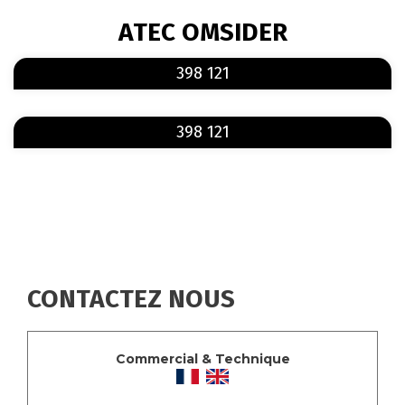
FIL
ATEC OMSIDER
D'ARIANE
En savoir plus
sur 398 121
398 121
En savoir plus
sur 398 121
398 121
CONTACTEZ NOUS
Commercial & Technique