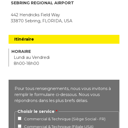
SEBRING REGIONAL AIRPORT
442 Hendricks Field Way
33870 Sebring, FLORIDA, USA
Itinéraire
HORAIRE
Lundi au Vendredi
8h00-18h00
Pour tous renseignements, nous vous invitons à
remplir le formulaire ci-dessous. Nous vous
répondrons dans les plus brefs délais.
Choisir le service
Commercial & Technique (Siège Social - FR)
Commercial & Technique (Filiale USA)