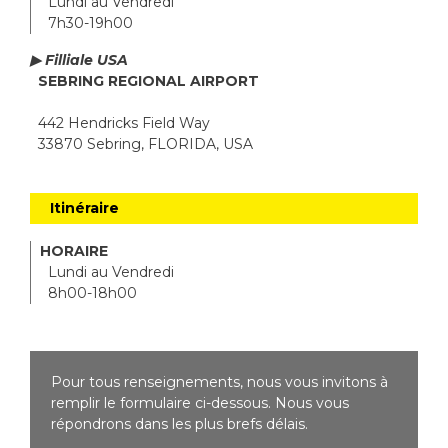
Lundi au Vendredi
7h30-19h00
▶ Filliale USA
SEBRING REGIONAL AIRPORT
442 Hendricks Field Way
33870 Sebring, FLORIDA, USA
Itinéraire
HORAIRE
Lundi au Vendredi
8h00-18h00
Pour tous renseignements, nous vous invitons à
remplir le formulaire ci-dessous. Nous vous
répondrons dans les plus brefs délais.