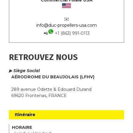
Commercial Filiale USA
✉️
info@duc-propellers-usa.com
📲
+1 (863) 991-0113
RETROUVEZ NOUS
▶ Siège Social
AÉRODROME DU BEAUJOLAIS (LFHV)
289 avenue Odette & Edouard Durand
69620 Frontenas, FRANCE
Itinéraire
HORAIRE