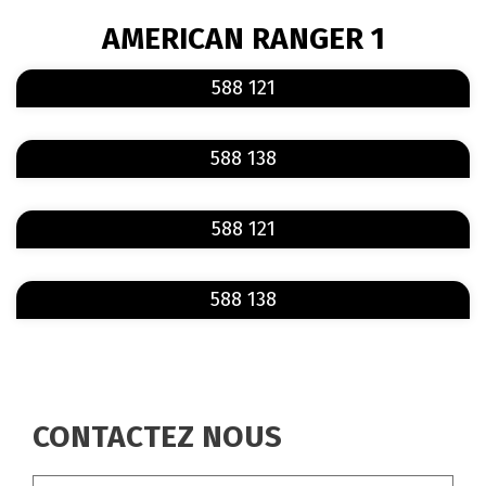
FIL
AMERICAN RANGER 1
D'ARIANE
En savoir plus
sur 588 121
588 121
En savoir plus
sur 588 138
588 138
En savoir plus
sur 588 121
588 121
En savoir plus
sur 588 138
588 138
CONTACTEZ NOUS